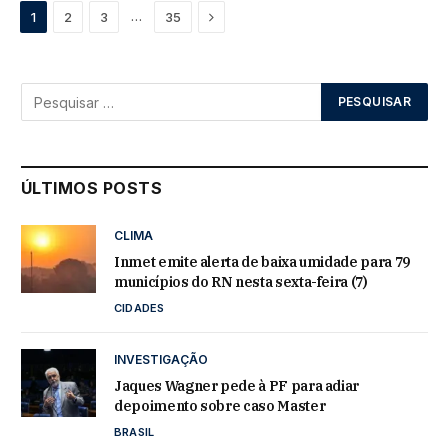
Next
…
1
2
3
35
ÚLTIMOS POSTS
CLIMA
Inmet emite alerta de baixa umidade para 79
municípios do RN nesta sexta-feira (7)
CIDADES
INVESTIGAÇÃO
Jaques Wagner pede à PF para adiar
depoimento sobre caso Master
BRASIL