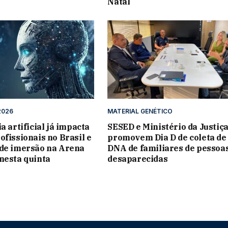
Natal
2026
MATERIAL GENÉTICO
a artificial já impacta
SESED e Ministério da Justiç
ofissionais no Brasil e
promovem Dia D de coleta de
 de imersão na Arena
DNA de familiares de pessoa
nesta quinta
desaparecidas