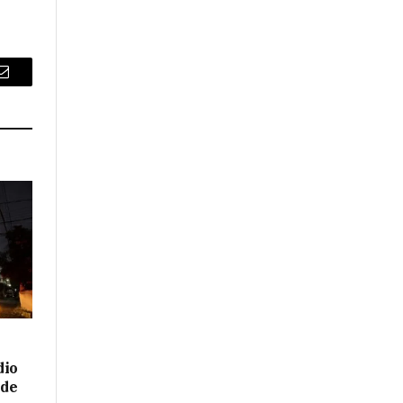
Email
dio
 de