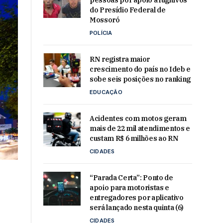
pessoas por apoio a fugitivos
do Presídio Federal de
Mossoró
POLÍCIA
RN registra maior
crescimento do país no Ideb e
sobe seis posições no ranking
EDUCAÇÃO
Acidentes com motos geram
mais de 22 mil atendimentos e
custam R$ 6 milhões ao RN
CIDADES
“Parada Certa”: Ponto de
apoio para motoristas e
entregadores por aplicativo
será lançado nesta quinta (6)
CIDADES