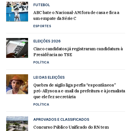
FUTEBOL
ABC bate o Nacional-AM fora de casa e fica a
um empate da Série C
ESPORTES
ELEIÇÕES 2026
Cinco candidatos já registraram candidatura à
Presidência no TSE
POLÍTICA
LEI DAS ELEIÇÕES
Quebra de sigilo liga perfis “espontâneos”
pró-Allyson a e-mail da prefeitura e à jornalista
que ele fez secretária
POLÍTICA
APROVADOS E CLASSIFICADOS
Concurso Público Unificado do RN tem