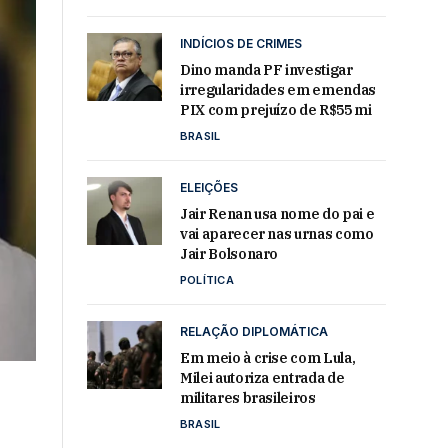
INDÍCIOS DE CRIMES
Dino manda PF investigar
irregularidades em emendas
PIX com prejuízo de R$55 mi
BRASIL
ELEIÇÕES
Jair Renan usa nome do pai e
vai aparecer nas urnas como
Jair Bolsonaro
POLÍTICA
RELAÇÃO DIPLOMÁTICA
Em meio à crise com Lula,
Milei autoriza entrada de
militares brasileiros
BRASIL