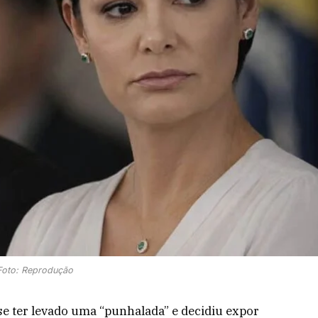
Foto: Reprodução
e ter levado uma “punhalada” e decidiu expor