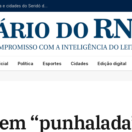
Serviço Itinerante da Caern prossegue em Baraúna e cidades do Seridó de 10 a 14 de agosto
cial
Política
Esportes
Cidades
Edição digital
a em “punhalada