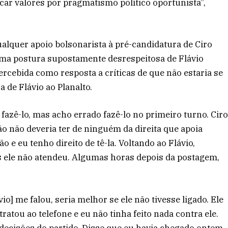
ocar valores por pragmatismo político oportunista”,
alquer apoio bolsonarista à pré-candidatura de Ciro
ma postura supostamente desrespeitosa de Flávio
 percebida como resposta a críticas de que não estaria se
 de Flávio ao Planalto.
zê-lo, mas acho errado fazê-lo no primeiro turno. Cir
o não deveria ter de ninguém da direita que apoia
 e eu tenho direito de tê-la. Voltando ao Flávio,
as ele não atendeu. Algumas horas depois da postagem,
io] me falou, seria melhor se ele não tivesse ligado. Ele
ratou ao telefone e eu não tinha feito nada contra ele.
s decisões do partido. Disse que eu havia chegado ontem