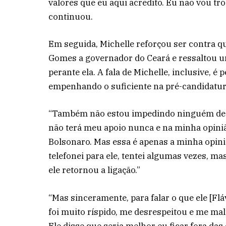
valores que eu aqui acredito. Eu não vou tr
continuou.
Em seguida, Michelle reforçou ser contra qu
Gomes a governador do Ceará e ressaltou u
perante ela. A fala de Michelle, inclusive, é
empenhando o suficiente na pré-candidatura
“Também não estou impedindo ninguém de fa
não terá meu apoio nunca e na minha opiniã
Bolsonaro. Mas essa é apenas a minha opinião
telefonei para ele, tentei algumas vezes, m
ele retornou a ligação.”
“Mas sinceramente, para falar o que ele [Fláv
foi muito ríspido, me desrespeitou e me malt
Ele disse que seria melhor eu ficar fora da