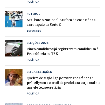
POLÍTICA
FUTEBOL
ABC bate o Nacional-AM fora de casa e fica a
um empate da Série C
ESPORTES
ELEIÇÕES 2026
Cinco candidatos já registraram candidatura à
Presidência no TSE
POLÍTICA
LEI DAS ELEIÇÕES
Quebra de sigilo liga perfis “espontâneos”
pró-Allyson a e-mail da prefeitura e à jornalista
que ele fez secretária
POLÍTICA