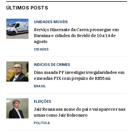
ÚLTIMOS POSTS
UNIDADES MOVÉIS
Serviço Itinerante da Caern prossegue em
Baraúna e cidades do Seridó de 10 a 14 de
agosto
CIDADES
INDÍCIOS DE CRIMES
Dino manda PF investigar irregularidades em
emendas PIX com prejuízo de R$55 mi
BRASIL
ELEIÇÕES
Jair Renan usa nome do pai e vai aparecer nas
urnas como Jair Bolsonaro
POLÍTICA