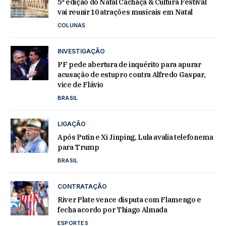
5ª edição do Natal Cachaça & Cultura Festival
vai reunir 10 atrações musicais em Natal
COLUNAS
INVESTIGAÇÃO
PF pede abertura de inquérito para apurar
acusação de estupro contra Alfredo Gaspar,
vice de Flávio
BRASIL
LIGAÇÃO
Após Putin e Xi Jinping, Lula avalia telefonema
para Trump
BRASIL
CONTRATAÇÃO
River Plate vence disputa com Flamengo e
fecha acordo por Thiago Almada
ESPORTES