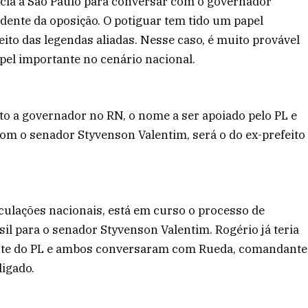
cia a São Paulo para conversar com o governador
sidente da oposição. O potiguar tem tido um papel
eito das legendas aliadas. Nesse caso, é muito provável
l importante no cenário nacional.
to a governador no RN, o nome a ser apoiado pelo PL e
om o senador Styvenson Valentim, será o do ex-prefeito
culações nacionais, está em curso o processo de
il para o senador Styvenson Valentim. Rogério já teria
ente do PL e ambos conversaram com Rueda, comandante
ligado.