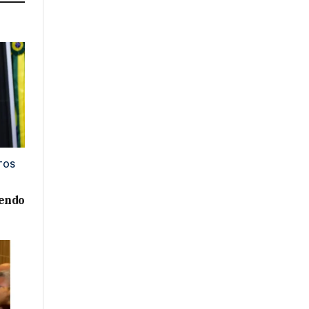
TOS
xendo