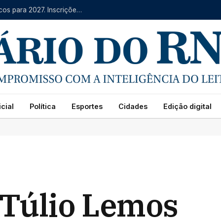
IFRN oferece mais de 4 mil vagas em cursos técnicos para 2027. Inscrições começam na segunda (10)
cial
Política
Esportes
Cidades
Edição digital
r Túlio Lemos