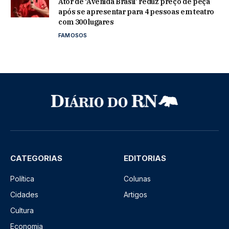
Ator de ‘Avenida Brasil’ reduz preço de peça
após se apresentar para 4 pessoas em teatro
com 300 lugares
FAMOSOS
CATEGORIAS
EDITORIAS
Política
Colunas
Cidades
Artigos
Cultura
Economia