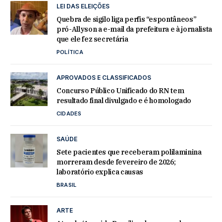
LEI DAS ELEIÇÕES
Quebra de sigilo liga perfis “espontâneos”
pró-Allyson a e-mail da prefeitura e à jornalista
que ele fez secretária
POLÍTICA
APROVADOS E CLASSIFICADOS
Concurso Público Unificado do RN tem
resultado final divulgado e é homologado
CIDADES
SAÚDE
Sete pacientes que receberam polilaminina
morreram desde fevereiro de 2026;
laboratório explica causas
BRASIL
ARTE