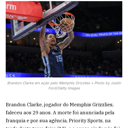
Brandon Clarke em ação pelo Memphis Grizzlies • Photo by Justin
Ford/Getty Images
Brandon Clarke, jogador do Memphis Grizzlies,
faleceu aos 29 anos. A morte foi anunciada pela
franquia e por sua agência, Priority Sports, na