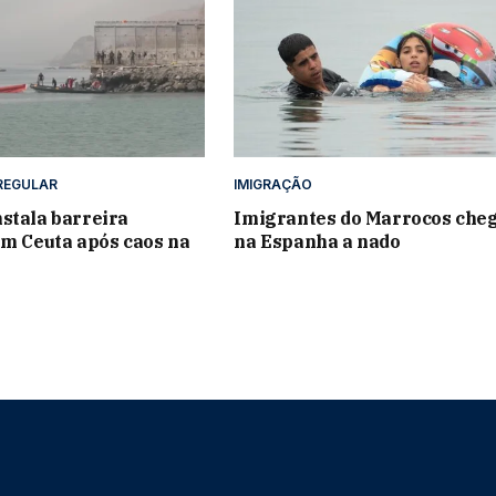
REGULAR
IMIGRAÇÃO
stala barreira
Imigrantes do Marrocos ch
em Ceuta após caos na
na Espanha a nado