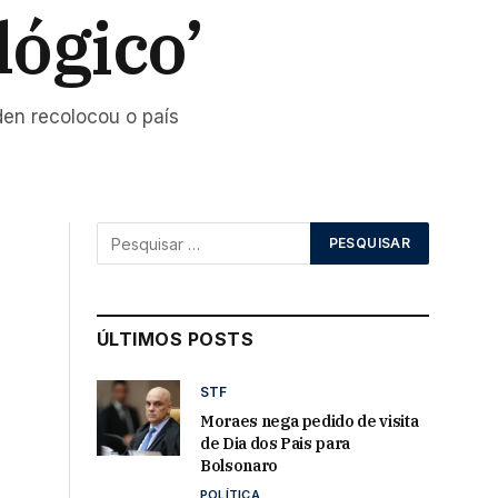
ógico’
den recolocou o país
ÚLTIMOS POSTS
STF
Moraes nega pedido de visita
de Dia dos Pais para
Bolsonaro
POLÍTICA