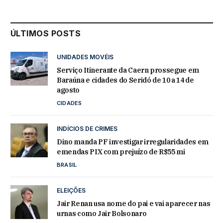
ÚLTIMOS POSTS
UNIDADES MOVÉIS
Serviço Itinerante da Caern prossegue em
Baraúna e cidades do Seridó de 10 a 14 de
agosto
CIDADES
INDÍCIOS DE CRIMES
Dino manda PF investigar irregularidades em
emendas PIX com prejuízo de R$55 mi
BRASIL
ELEIÇÕES
Jair Renan usa nome do pai e vai aparecer nas
urnas como Jair Bolsonaro