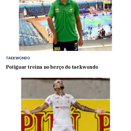
TAEKWONDO
Potiguar treina no berço do taekwondo