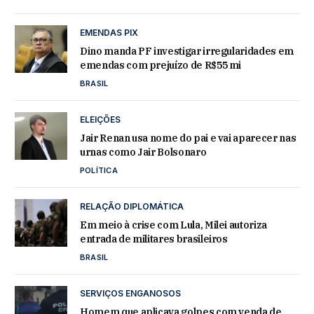
EMENDAS PIX
Dino manda PF investigar irregularidades em
emendas com prejuízo de R$55 mi
BRASIL
ELEIÇÕES
Jair Renan usa nome do pai e vai aparecer nas
urnas como Jair Bolsonaro
POLÍTICA
RELAÇÃO DIPLOMÁTICA
Em meio à crise com Lula, Milei autoriza
entrada de militares brasileiros
BRASIL
SERVIÇOS ENGANOSOS
Homem que aplicava golpes com venda de