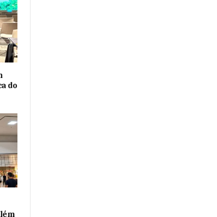
m
ca do
além