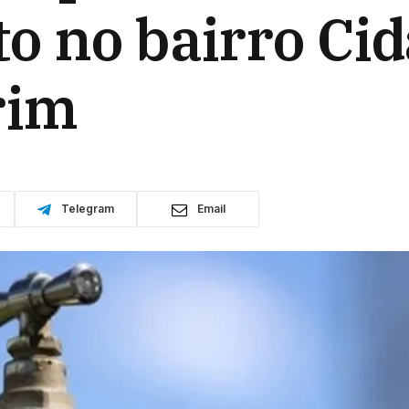
o no bairro Cid
rim
Telegram
Email