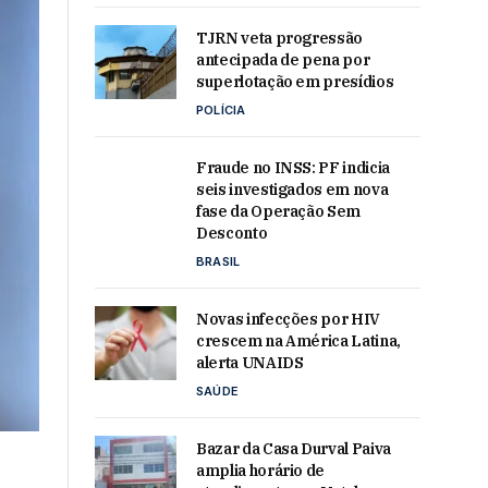
TJRN veta progressão
antecipada de pena por
superlotação em presídios
POLÍCIA
Fraude no INSS: PF indicia
seis investigados em nova
fase da Operação Sem
Desconto
BRASIL
Novas infecções por HIV
crescem na América Latina,
alerta UNAIDS
SAÚDE
Bazar da Casa Durval Paiva
amplia horário de