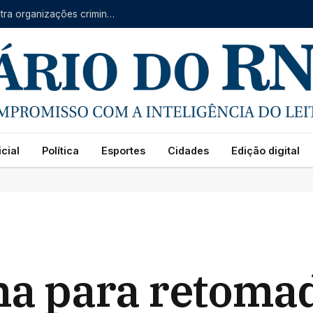
Forças do RN, CE e PB se unem em operação contra organizações criminosas
cial
Política
Esportes
Cidades
Edição digital
ha para retoma