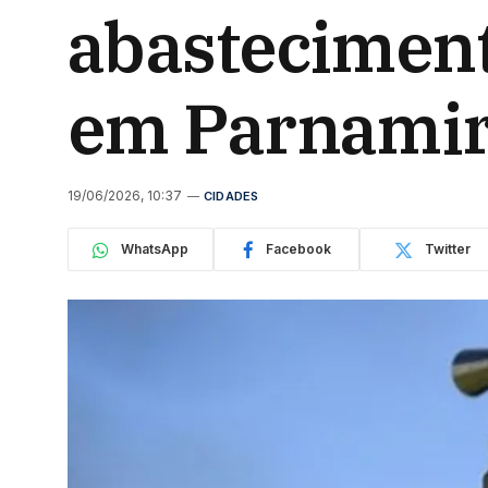
abasteciment
em Parnami
19/06/2026, 10:37
CIDADES
WhatsApp
Facebook
Twitter