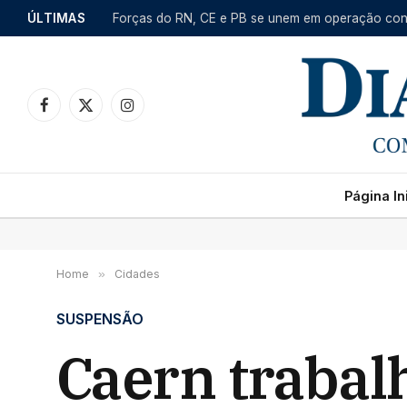
ÚLTIMAS
Facebook
X
Instagram
(Twitter)
Página Ini
Home
»
Cidades
SUSPENSÃO
Caern trabal