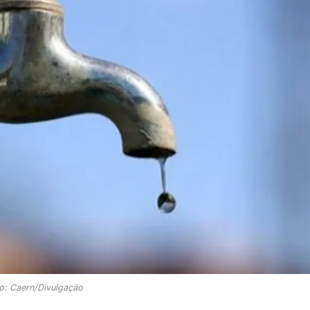
o: Caern/Divulgação