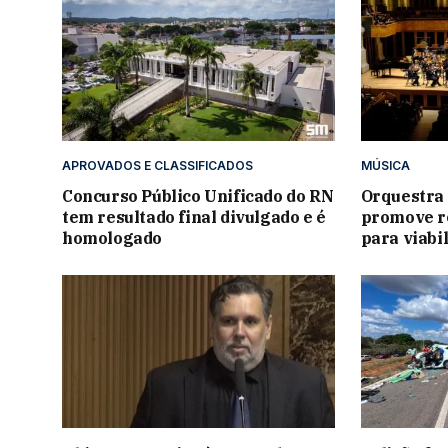
APROVADOS E CLASSIFICADOS
MÚSICA
Concurso Público Unificado do RN
Orquestra
tem resultado final divulgado e é
promove re
homologado
para viabi