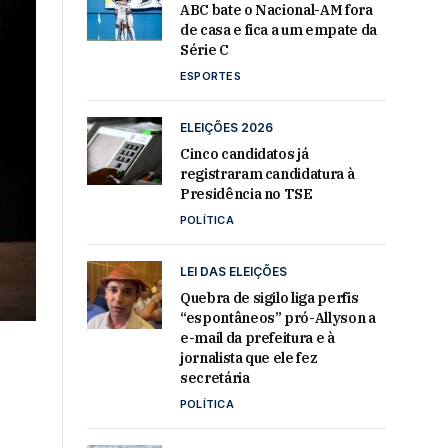
ABC bate o Nacional-AM fora
de casa e fica a um empate da
Série C
ESPORTES
ELEIÇÕES 2026
Cinco candidatos já
registraram candidatura à
Presidência no TSE
POLÍTICA
LEI DAS ELEIÇÕES
Quebra de sigilo liga perfis
“espontâneos” pró-Allyson a
e-mail da prefeitura e à
jornalista que ele fez
secretária
POLÍTICA