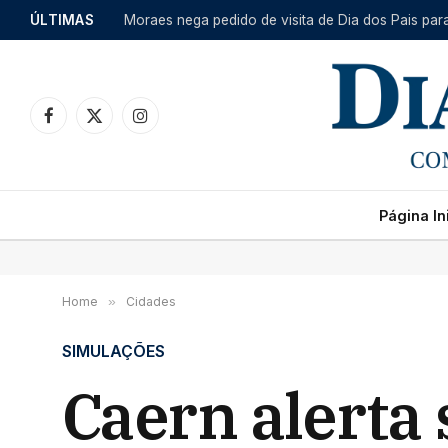
ÚLTIMAS
Moraes nega pedido de visita de Dia dos Pais par
Facebook
X
Instagram
(Twitter)
Página Ini
Home
»
Cidades
SIMULAÇÕES
Caern alerta 