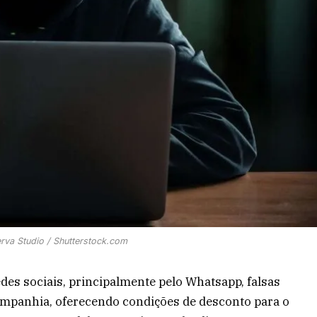
rva Studio / Shutterstock.com
edes sociais, principalmente pelo Whatsapp, falsas
mpanhia, oferecendo condições de desconto para o