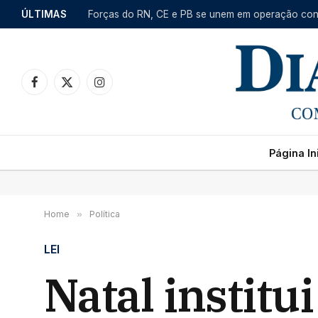
ÚLTIMAS
Facebook
X
Instagram
(Twitter)
Página Ini
Home
»
Política
LEI
Natal instit