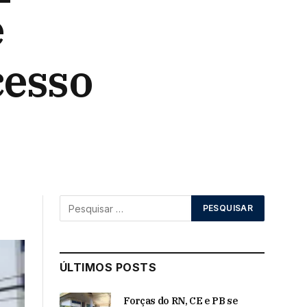
e
cesso
ÚLTIMOS POSTS
Forças do RN, CE e PB se