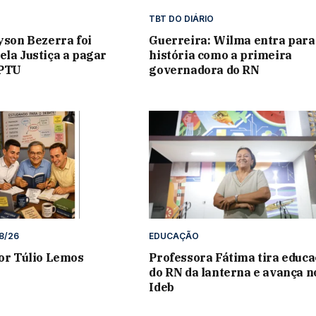
TBT DO DIÁRIO
lyson Bezerra foi
Guerreira: Wilma entra para
ela Justiça a pagar
história como a primeira
IPTU
governadora do RN
8/26
EDUCAÇÃO
por Túlio Lemos
Professora Fátima tira educ
do RN da lanterna e avança n
Ideb