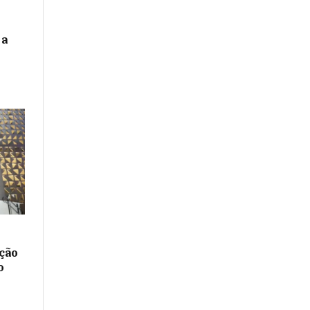
 a
ação
o