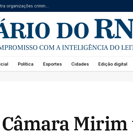
Forças do RN, CE e PB se unem em operação contra organizações criminosas
cial
Política
Esportes
Cidades
Edição digital
ui Câmara Mirim