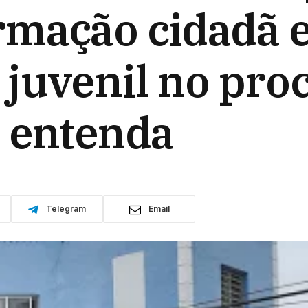
rmação cidadã 
juvenil no pro
 entenda
Telegram
Email