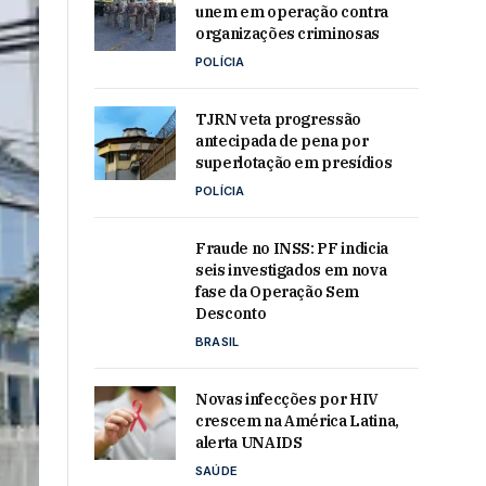
unem em operação contra
organizações criminosas
POLÍCIA
TJRN veta progressão
antecipada de pena por
superlotação em presídios
POLÍCIA
Fraude no INSS: PF indicia
seis investigados em nova
fase da Operação Sem
Desconto
BRASIL
Novas infecções por HIV
crescem na América Latina,
alerta UNAIDS
SAÚDE