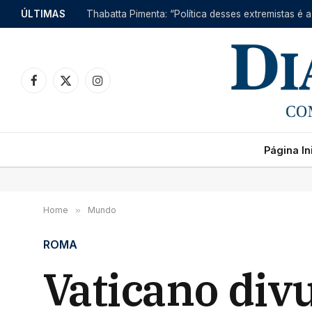
ÚLTIMAS
Thabatta Pimenta: “Política desses extremistas é a
Facebook
X
Instagram
(Twitter)
Página Ini
Home
»
Mundo
ROMA
Vaticano div