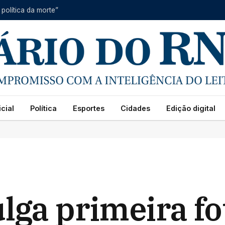
 política da morte”
cial
Política
Esportes
Cidades
Edição digital
ulga primeira fo