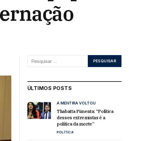
ternação
ÚLTIMOS POSTS
A MENTIRA VOLTOU
Thabatta Pimenta: “Política
desses extremistas é a
política da morte”
POLÍTICA