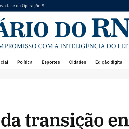
Fraude no INSS: PF indicia seis investigados em nova fase da Operação Sem Desconto
cial
Política
Esportes
Cidades
Edição digital
 da transição e