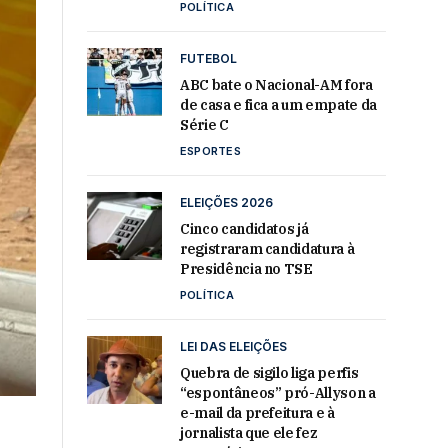
POLÍTICA
FUTEBOL
ABC bate o Nacional-AM fora
de casa e fica a um empate da
Série C
ESPORTES
ELEIÇÕES 2026
Cinco candidatos já
registraram candidatura à
Presidência no TSE
POLÍTICA
LEI DAS ELEIÇÕES
Quebra de sigilo liga perfis
“espontâneos” pró-Allyson a
e-mail da prefeitura e à
jornalista que ele fez