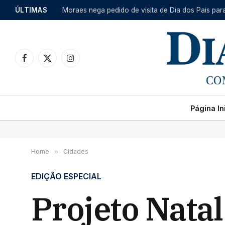
ÚLTIMAS
Moraes nega pedido de visita de Dia dos Pais par
Facebook
X
Instagram
(Twitter)
Página Ini
Home
»
Cidades
EDIÇÃO ESPECIAL
Projeto Nata