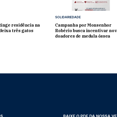
SOLIDARIEDADE
tinge residência na
Campanha por Monsenhor
deixa três gatos
Robério busca incentivar no
doadores de medula óssea
AS
BAIXE O PDF DA NOSSA V