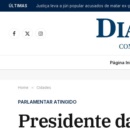
ÚLTIMAS
Justiça leva a júri popular acusados de matar ex-p
Facebook
X
Instagram
(Twitter)
Página Ini
Home
»
Cidades
PARLAMENTAR ATINGIDO
Presidente d