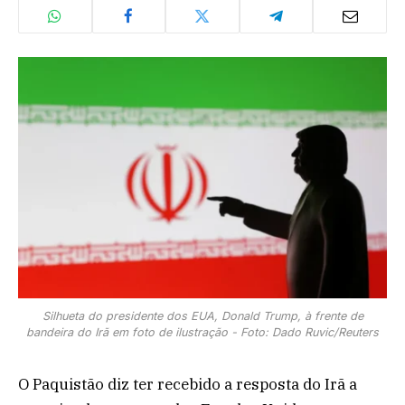
Silhueta do presidente dos EUA, Donald Trump, à frente de
bandeira do Irã em foto de ilustração - Foto: Dado Ruvic/Reuters
O Paquistão diz ter recebido a resposta do Irã a