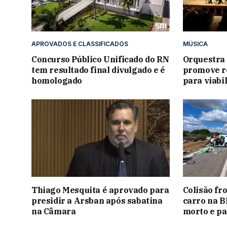
APROVADOS E CLASSIFICADOS
MÚSICA
Concurso Público Unificado do RN
Orquestra
tem resultado final divulgado e é
promove re
homologado
para viabi
Thiago Mesquita é aprovado para
Colisão fr
presidir a Arsban após sabatina
carro na B
na Câmara
morto e pa