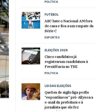
POLÍTICA
FUTEBOL
ABC bate o Nacional-AM fora
de casa e fica a um empate da
Série C
ESPORTES
ELEIÇÕES 2026
Cinco candidatos já
registraram candidatura à
Presidência no TSE
POLÍTICA
LEI DAS ELEIÇÕES
Quebra de sigilo liga perfis
“espontâneos” pró-Allyson a
e-mail da prefeitura e à
jornalista que ele fez