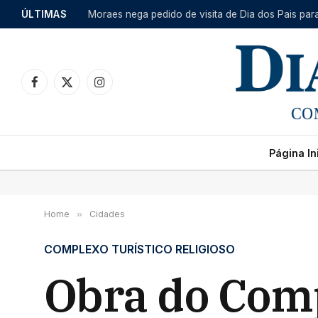
ÚLTIMAS
Moraes nega pedido de visita de Dia dos Pais par
Facebook
X
Instagram
(Twitter)
Página Ini
Home
»
Cidades
COMPLEXO TURÍSTICO RELIGIOSO
Obra do Com