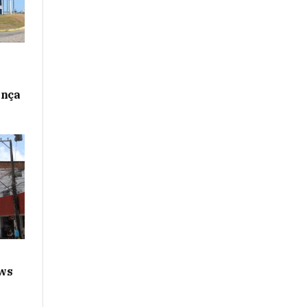
ança
ws