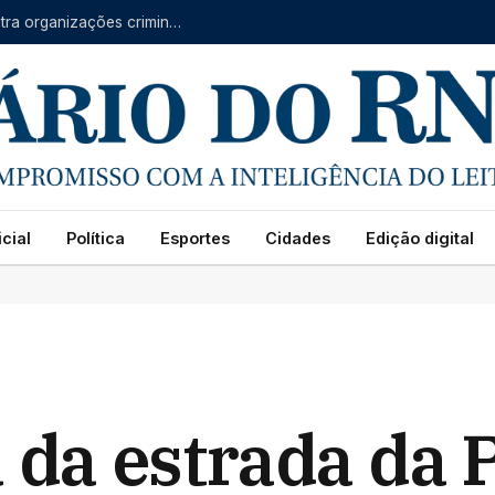
Forças do RN, CE e PB se unem em operação contra organizações criminosas
cial
Política
Esportes
Cidades
Edição digital
 da estrada da 