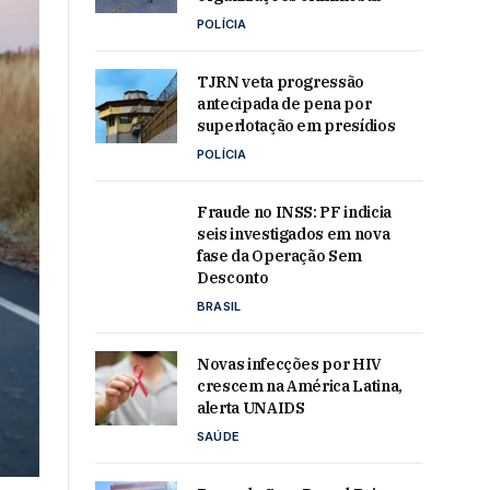
POLÍCIA
TJRN veta progressão
antecipada de pena por
superlotação em presídios
POLÍCIA
Fraude no INSS: PF indicia
seis investigados em nova
fase da Operação Sem
Desconto
BRASIL
Novas infecções por HIV
crescem na América Latina,
alerta UNAIDS
SAÚDE