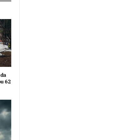
eda
ou 62