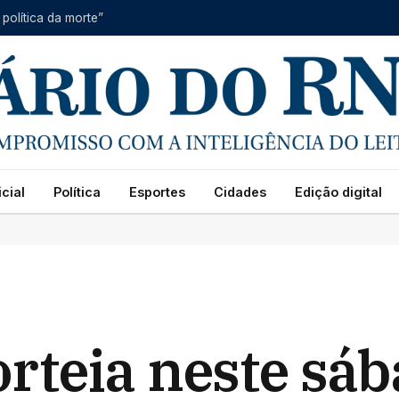
 política da morte”
cial
Política
Esportes
Cidades
Edição digital
rteia neste sá