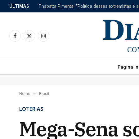
ÚLTIMAS
Thabatta Pimenta: “Política desses extremistas é a
Facebook
X
Instagram
(Twitter)
Página Ini
Home
»
Brasil
LOTERIAS
Mega-Sena so