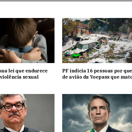
ona lei que endurece
PF indicia 16 pessoas por qu
violência sexual
de avião da Voepass que mat