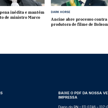
 pena inédita e mantém
DARK HORSE
to de ministro Marco
Ancine abre processo contra
produtora de filme de Bolson
AS
BAIXE O PDF DA NOSSA V
IMPRESSA
Diario do RN – ED 0746 – [07-