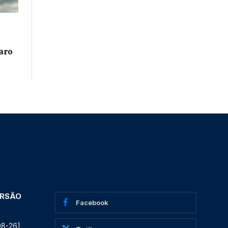
aro
ERSÃO
Facebook
08-26]