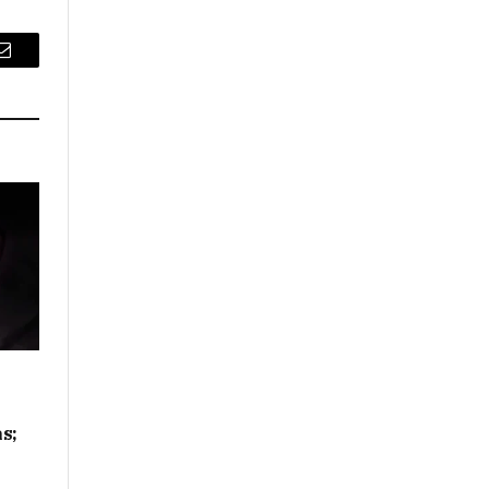
Email
s;