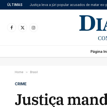
ÚLTIMAS
Justiça leva a júri popular acusados de matar ex-p
Facebook
X
Instagram
(Twitter)
Página Ini
Home
»
Brasil
CRIME
Justiça mand