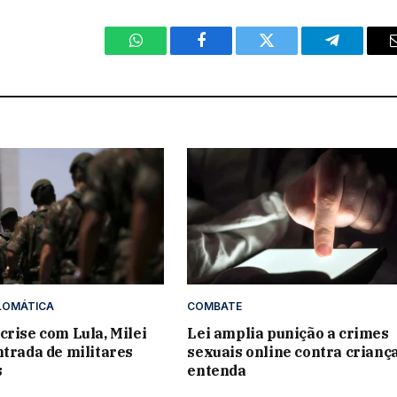
WhatsApp
Facebook
Twitter
Telegram
LOMÁTICA
COMBATE
crise com Lula, Milei
Lei amplia punição a crimes
ntrada de militares
sexuais online contra criança
s
entenda