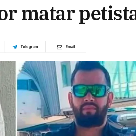
r matar petist
Telegram
Email