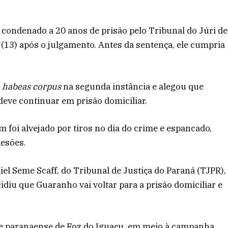
condenado a 20 anos de prisão pelo Tribunal do Júri de
m (13) após o julgamento. Antes da sentença, ele cumpria
m
habeas corpus
na segunda instância e alegou que
eve continuar em prisão domiciliar.
oi alvejado por tiros no dia do crime e espancado,
lesões.
el Seme Scaff, do Tribunal de Justiça do Paraná (TJPR),
iu que Guaranho vai voltar para a prisão domiciliar e
de paranaense de Foz do Iguaçu, em meio à campanha