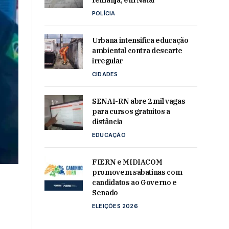
Iemanjá, em Natal
POLÍCIA
Urbana intensifica educação
ambiental contra descarte
irregular
CIDADES
SENAI-RN abre 2 mil vagas
para cursos gratuitos a
distância
EDUCAÇÃO
FIERN e MIDIACOM
promovem sabatinas com
candidatos ao Governo e
Senado
ELEIÇÕES 2026