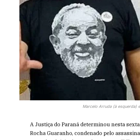
Marcelo Arruda (à esquerda) e
A Justiça do Paraná determinou nesta sexta-f
Rocha Guaranho, condenado pelo assassinat