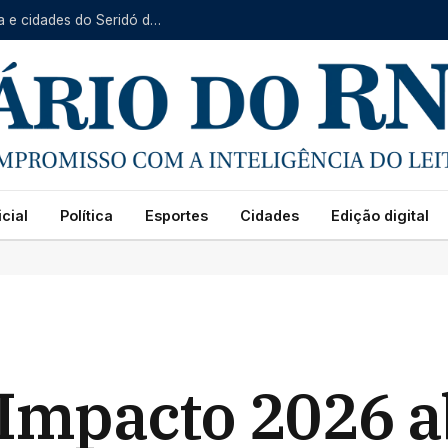
Serviço Itinerante da Caern prossegue em Baraúna e cidades do Seridó de 10 a 14 de agosto
cial
Política
Esportes
Cidades
Edição digital
 Impacto 2026 