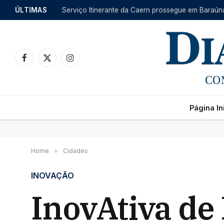
ÚLTIMAS
Facebook
X
Instagram
(Twitter)
Página Ini
Home
»
Cidades
INOVAÇÃO
InovAtiva de