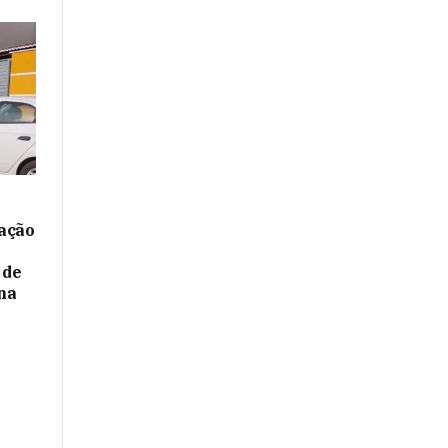
ação
 de
na