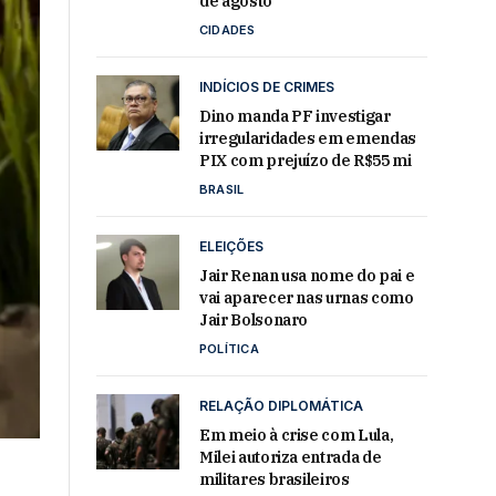
de agosto
CIDADES
INDÍCIOS DE CRIMES
Dino manda PF investigar
irregularidades em emendas
PIX com prejuízo de R$55 mi
BRASIL
ELEIÇÕES
Jair Renan usa nome do pai e
vai aparecer nas urnas como
Jair Bolsonaro
POLÍTICA
RELAÇÃO DIPLOMÁTICA
Em meio à crise com Lula,
Milei autoriza entrada de
militares brasileiros