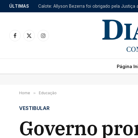
ÚLTIMAS
Calote: Allyson Bezerra foi obrigado pela Justiça 
Facebook
X
Instagram
(Twitter)
Página Ini
Home
»
Educação
VESTIBULAR
Governo pror