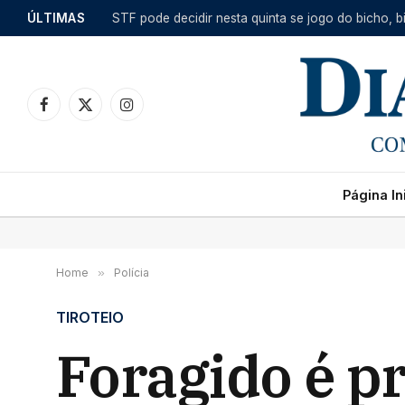
ÚLTIMAS
Facebook
X
Instagram
(Twitter)
Página Ini
Home
»
Polícia
TIROTEIO
Foragido é pr