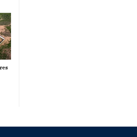
res
e