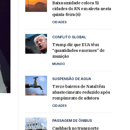
Baixa umidade coloca 51
cidades do RN em alerta nesta
quinta-feira (6)
CIDADES
CONFLITO GLOBAL
Trump diz que EUA têm
“quantidades enormes” de
munição
MUNDO
SUSPENSÃO DE ÁGUA
Treze bairros de Natal têm
abastecimento reduzido após
rompimento de adutora
CIDADES
PASSAGEM DE ÔNIBUS
e
Cashback no transporte