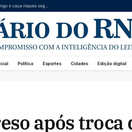
STF pode decidir nesta quinta se jogo do bicho, bingo e caça-níqueis seguem ilegais
cial
Política
Esportes
Cidades
Edição digital
eso após troca 