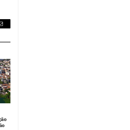
Email
ção
ão