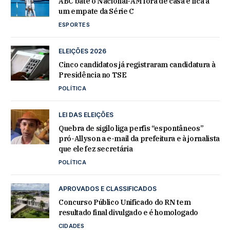
ABC bate o Nacional-AM fora de casa e fica a
um empate da Série C
ESPORTES
ELEIÇÕES 2026
Cinco candidatos já registraram candidatura à
Presidência no TSE
POLÍTICA
LEI DAS ELEIÇÕES
Quebra de sigilo liga perfis “espontâneos”
pró-Allyson a e-mail da prefeitura e à jornalista
que ele fez secretária
POLÍTICA
APROVADOS E CLASSIFICADOS
Concurso Público Unificado do RN tem
resultado final divulgado e é homologado
CIDADES