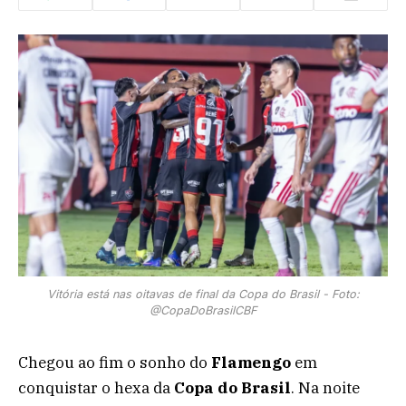
Vitória está nas oitavas de final da Copa do Brasil - Foto:
@CopaDoBrasilCBF
Chegou ao fim o sonho do
Flamengo
em
conquistar o hexa da
Copa do Brasil
. Na noite