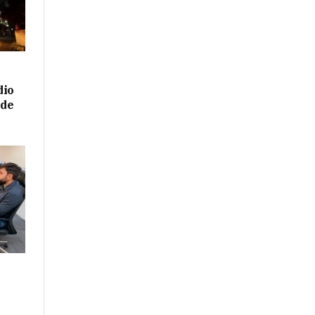
dio
 de
a