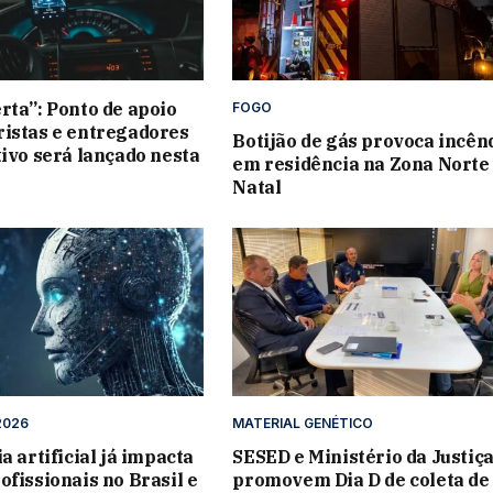
rta”: Ponto de apoio
FOGO
istas e entregadores
Botijão de gás provoca incên
tivo será lançado nesta
em residência na Zona Norte
Natal
2026
MATERIAL GENÉTICO
a artificial já impacta
SESED e Ministério da Justiç
ofissionais no Brasil e
promovem Dia D de coleta de