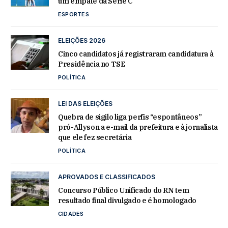
um empate da Série C
ESPORTES
ELEIÇÕES 2026
Cinco candidatos já registraram candidatura à
Presidência no TSE
POLÍTICA
LEI DAS ELEIÇÕES
Quebra de sigilo liga perfis “espontâneos”
pró-Allyson a e-mail da prefeitura e à jornalista
que ele fez secretária
POLÍTICA
APROVADOS E CLASSIFICADOS
Concurso Público Unificado do RN tem
resultado final divulgado e é homologado
CIDADES