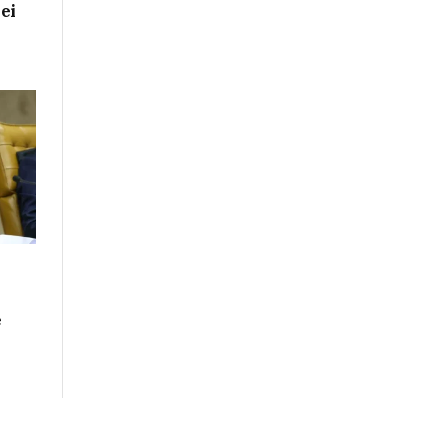
ei
s
e