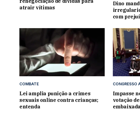
renegociação de dívidas para
Dino manda
atrair vítimas
irregular
com prejuí
COMBATE
CONGRESSO 
Lei amplia punição a crimes
Impasse n
sexuais online contra crianças;
votação de
entenda
embaixada