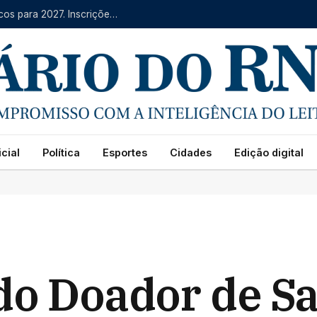
IFRN oferece mais de 4 mil vagas em cursos técnicos para 2027. Inscrições começam na segunda (10)
cial
Política
Esportes
Cidades
Edição digital
do Doador de S