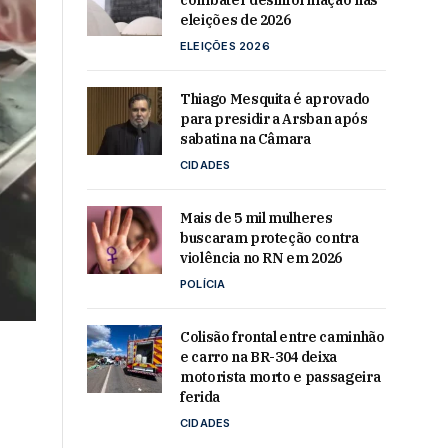
combater desinformação nas
eleições de 2026
ELEIÇÕES 2026
Thiago Mesquita é aprovado
para presidir a Arsban após
sabatina na Câmara
CIDADES
Mais de 5 mil mulheres
buscaram proteção contra
violência no RN em 2026
POLÍCIA
Colisão frontal entre caminhão
e carro na BR-304 deixa
motorista morto e passageira
l
ferida
CIDADES