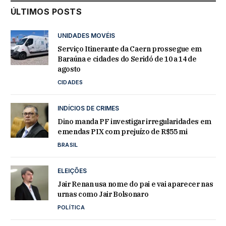
ÚLTIMOS POSTS
UNIDADES MOVÉIS
Serviço Itinerante da Caern prossegue em
Baraúna e cidades do Seridó de 10 a 14 de
agosto
CIDADES
INDÍCIOS DE CRIMES
Dino manda PF investigar irregularidades em
emendas PIX com prejuízo de R$55 mi
BRASIL
ELEIÇÕES
Jair Renan usa nome do pai e vai aparecer nas
urnas como Jair Bolsonaro
POLÍTICA