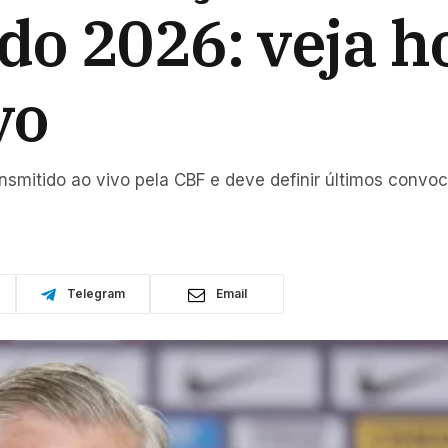
o 2026: veja ho
vo
ransmitido ao vivo pela CBF e deve definir últimos convo
Telegram
Email