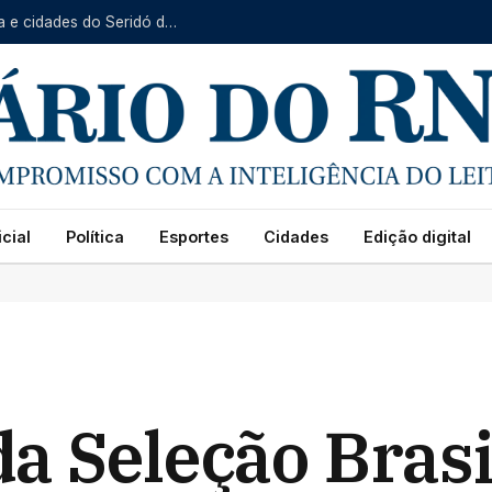
Serviço Itinerante da Caern prossegue em Baraúna e cidades do Seridó de 10 a 14 de agosto
cial
Política
Esportes
Cidades
Edição digital
a Seleção Brasi