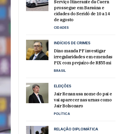
Serviço Itinerante da Caern
prossegue em Baraúna e
cidades do Seridó de 10 a 14
de agosto
CIDADES
INDÍCIOS DE CRIMES
Dino manda PF investigar
irregularidades em emendas
PIX com prejuízo de R$55 mi
BRASIL
ELEIÇÕES
Jair Renan usa nome do pai e
vai aparecer nas urnas como
Jair Bolsonaro
POLÍTICA
RELAÇÃO DIPLOMÁTICA