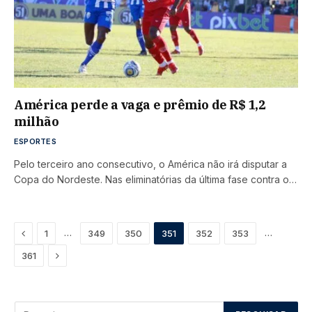
América perde a vaga e prêmio de R$ 1,2
milhão
ESPORTES
Pelo terceiro ano consecutivo, o América não irá disputar a
Copa do Nordeste. Nas eliminatórias da última fase contra o…
Previous
…
…
1
349
350
351
352
353
Next
361