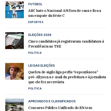
FUTEBOL
ABC bate o Nacional-AM fora de casa e fica a
um empate da Série C
ESPORTES
ELEIÇÕES 2026
Cinco candidatos já registraram candidatura à
Presidência no TSE
POLÍTICA
LEI DAS ELEIÇÕES
Quebra de sigilo liga perfis “espontâneos”
pró-Allyson a e-mail da prefeitura e à jornalista
que ele fez secretária
POLÍTICA
APROVADOS E CLASSIFICADOS
Concurso Público Unificado do RN tem