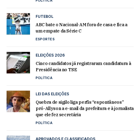
POLÍTICA
FUTEBOL
ABC bate o Nacional-AM fora de casa e fica a
um empate da Série C
ESPORTES
ELEIÇÕES 2026
Cinco candidatos já registraram candidatura à
Presidência no TSE
POLÍTICA
LEI DAS ELEIÇÕES
Quebra de sigilo liga perfis “espontâneos”
pró-Allyson a e-mail da prefeitura e à jornalista
que ele fez secretária
POLÍTICA
APROVADOS E CLASSIFICADOS