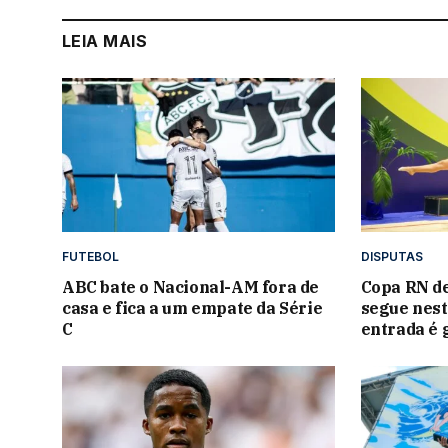
LEIA MAIS
FUTEBOL
DISPUTAS
ABC bate o Nacional-AM fora de
Copa RN de
casa e fica a um empate da Série
segue nest
C
entrada é 