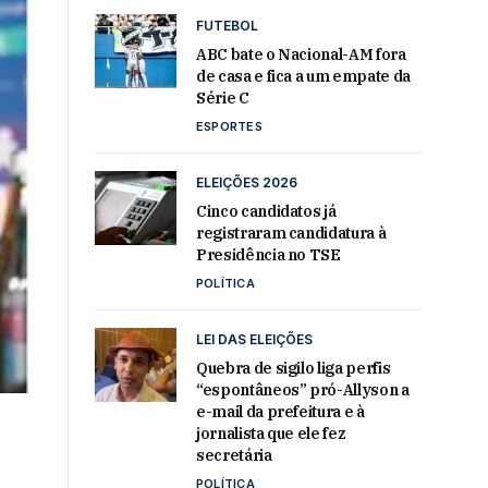
FUTEBOL
ABC bate o Nacional-AM fora
de casa e fica a um empate da
Série C
ESPORTES
ELEIÇÕES 2026
Cinco candidatos já
registraram candidatura à
Presidência no TSE
POLÍTICA
LEI DAS ELEIÇÕES
Quebra de sigilo liga perfis
“espontâneos” pró-Allyson a
e-mail da prefeitura e à
jornalista que ele fez
secretária
POLÍTICA