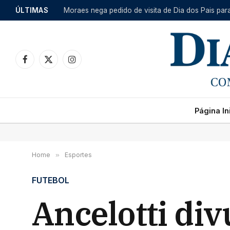
ÚLTIMAS
Moraes nega pedido de visita de Dia dos Pais par
Facebook
X
Instagram
(Twitter)
Página Ini
Home
»
Esportes
FUTEBOL
Ancelotti div