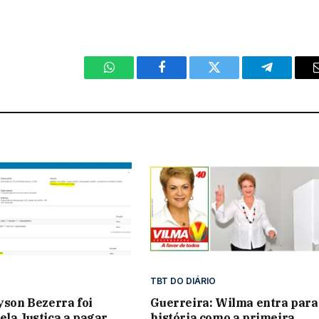
WhatsApp
Facebook
Twitter
Telegram
TBT DO DIÁRIO
lyson Bezerra foi
Guerreira: Wilma entra para
ela Justiça a pagar
história como a primeira