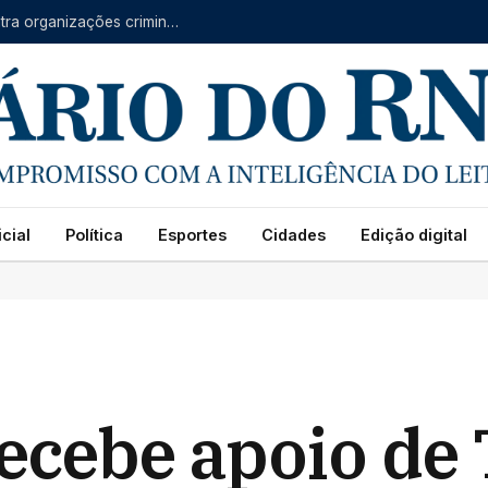
Forças do RN, CE e PB se unem em operação contra organizações criminosas
cial
Política
Esportes
Cidades
Edição digital
recebe apoio d