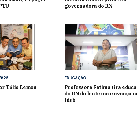
IPTU
governadora do RN
8/26
EDUCAÇÃO
por Túlio Lemos
Professora Fátima tira educ
do RN da lanterna e avança n
Ideb