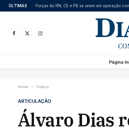
ÚLTIMAS
Facebook
X
Instagram
(Twitter)
Página Ini
Home
»
Política
ARTICULAÇÃO
Álvaro Dias 