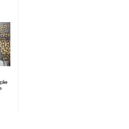
ação
o