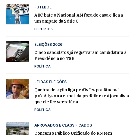
FUTEBOL
ABC bate o Nacional-AM fora de casa e fica a
um empate da Série C
ESPORTES
ELEIÇÕES 2026
Cinco candidatos já registraram candidatura à
Presidência no TSE
POLÍTICA
LEI DAS ELEIÇÕES
Quebra de sigilo liga perfis “espontâneos”
pró-Allyson a e-mail da prefeitura e à jornalista
que ele fez secretária
POLÍTICA
APROVADOS E CLASSIFICADOS
Concurso Público Unificado do RN tem