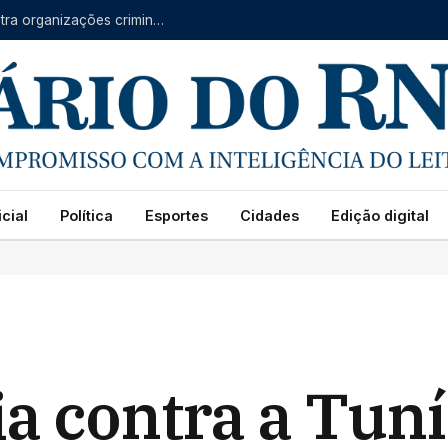
Forças do RN, CE e PB se unem em operação contra organizações criminosas
cial
Política
Esportes
Cidades
Edição digital
a contra a Tunís