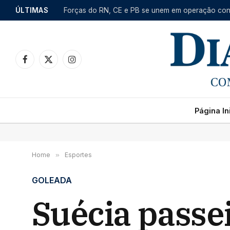
ÚLTIMAS
Facebook
X
Instagram
(Twitter)
Página Ini
Home
»
Esportes
GOLEADA
Suécia passei