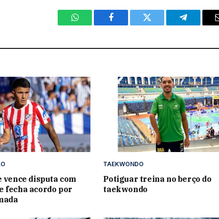
WhatsApp
Facebook
Twitter
Telegram
ÃO
TAEKWONDO
e vence disputa com
Potiguar treina no berço do
 fecha acordo por
taekwondo
mada