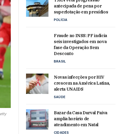
TJRN veta progressão
antecipada de pena por
superlotação em presídios
POLÍCIA
Fraude no INSS: PF indicia
seis investigados em nova
fase da Operação Sem
Desconto
BRASIL
Novas infecções por HIV
crescem na América Latina,
alerta UNAIDS
SAÚDE
Bazar da Casa Durval Paiva
etty
amplia horário de
atendimento em Natal
CIDADES