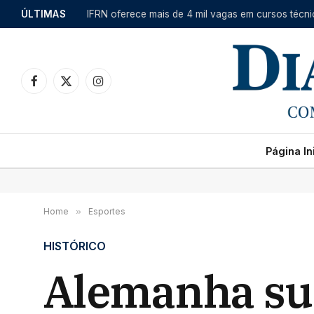
ÚLTIMAS
Facebook
X
Instagram
(Twitter)
Página Ini
Home
»
Esportes
HISTÓRICO
Alemanha sup