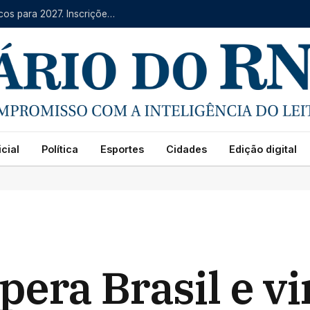
IFRN oferece mais de 4 mil vagas em cursos técnicos para 2027. Inscrições começam na segunda (10)
cial
Política
Esportes
Cidades
Edição digital
era Brasil e vi