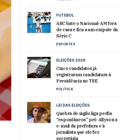
FUTEBOL
ABC bate o Nacional-AM fora
de casa e fica a um empate da
Série C
ESPORTES
ELEIÇÕES 2026
Cinco candidatos já
registraram candidatura à
Presidência no TSE
POLÍTICA
LEI DAS ELEIÇÕES
Quebra de sigilo liga perfis
“espontâneos” pró-Allyson a
e-mail da prefeitura e à
jornalista que ele fez
secretária