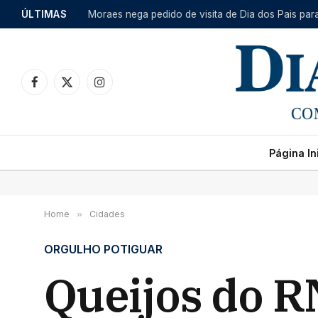
ÚLTIMAS
Moraes nega pedido de visita de Dia dos Pais par
Facebook
X
Instagram
(Twitter)
Página Ini
Home
»
Cidades
ORGULHO POTIGUAR
Queijos do R