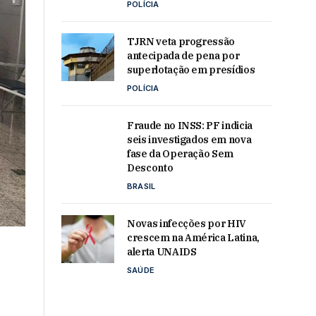
POLÍCIA
TJRN veta progressão
antecipada de pena por
superlotação em presídios
POLÍCIA
Fraude no INSS: PF indicia
seis investigados em nova
fase da Operação Sem
Desconto
BRASIL
Novas infecções por HIV
crescem na América Latina,
alerta UNAIDS
SAÚDE