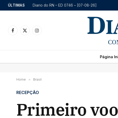
ÚLTIMAS
Diario do RN – ED 0746 – [07-08-26]
Facebook
X
Instagram
(Twitter)
Página Ini
Home
»
Brasil
RECEPÇÃO
Primeiro voo