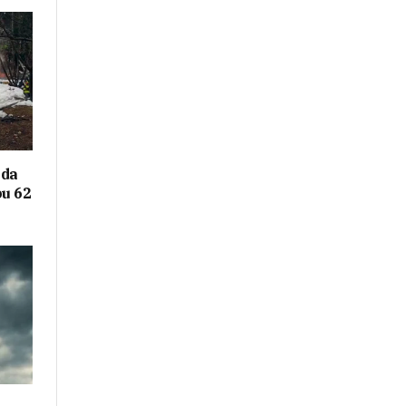
eda
ou 62