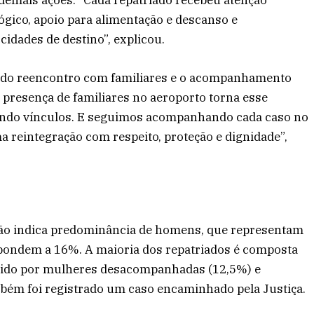
emais ações. “Cada repatriado recebeu atenção
ógico, apoio para alimentação e descanso e
idades de destino”, explicou.
 do reencontro com familiares e o acompanhamento
A presença de familiares no aeroporto torna esse
cendo vínculos. E seguimos acompanhando cada caso no
 reintegração com respeito, proteção e dignidade”,
ação indica predominância de homens, que representam
pondem a 16%. A maioria dos repatriados é composta
ido por mulheres desacompanhadas (12,5%) e
mbém foi registrado um caso encaminhado pela Justiça.