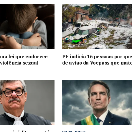
ona lei que endurece
PF indicia 16 pessoas por qu
violência sexual
de avião da Voepass que mat