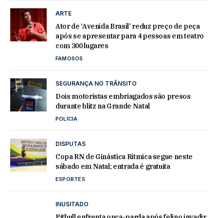
ARTE
Ator de ‘Avenida Brasil’ reduz preço de peça
após se apresentar para 4 pessoas em teatro
com 300 lugares
FAMOSOS
SEGURANÇA NO TRÂNSITO
Dois motoristas embriagados são presos
durante blitz na Grande Natal
POLÍCIA
DISPUTAS
Copa RN de Ginástica Rítmica segue neste
sábado em Natal; entrada é gratuita
ESPORTES
INUSITADO
Pitbull enfrenta onça-parda após felino invadir