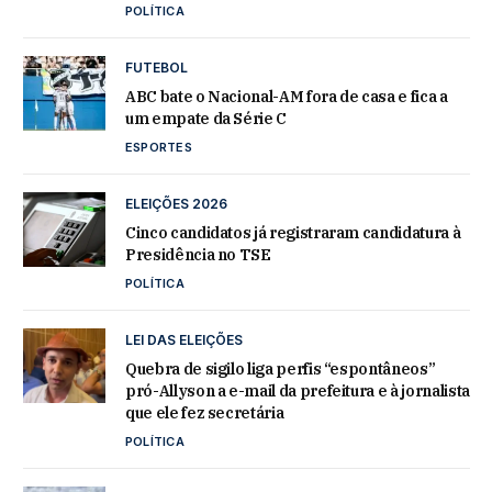
POLÍTICA
FUTEBOL
ABC bate o Nacional-AM fora de casa e fica a
um empate da Série C
ESPORTES
ELEIÇÕES 2026
Cinco candidatos já registraram candidatura à
Presidência no TSE
POLÍTICA
LEI DAS ELEIÇÕES
Quebra de sigilo liga perfis “espontâneos”
pró-Allyson a e-mail da prefeitura e à jornalista
que ele fez secretária
POLÍTICA