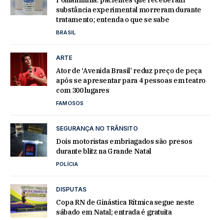
Polilaminina: pacientes que receberam
substância experimental morreram durante
tratamento; entenda o que se sabe
BRASIL
ARTE
Ator de ‘Avenida Brasil’ reduz preço de peça
após se apresentar para 4 pessoas em teatro
com 300 lugares
FAMOSOS
SEGURANÇA NO TRÂNSITO
Dois motoristas embriagados são presos
durante blitz na Grande Natal
POLÍCIA
DISPUTAS
Copa RN de Ginástica Rítmica segue neste
sábado em Natal; entrada é gratuita