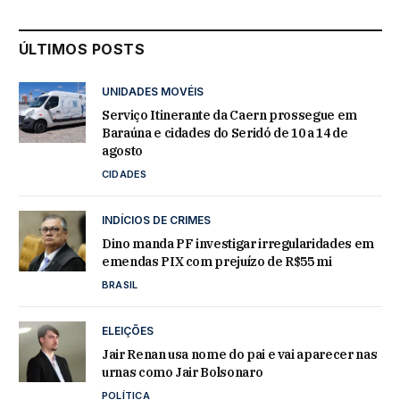
ÚLTIMOS POSTS
UNIDADES MOVÉIS
Serviço Itinerante da Caern prossegue em
Baraúna e cidades do Seridó de 10 a 14 de
agosto
CIDADES
INDÍCIOS DE CRIMES
Dino manda PF investigar irregularidades em
emendas PIX com prejuízo de R$55 mi
BRASIL
ELEIÇÕES
Jair Renan usa nome do pai e vai aparecer nas
urnas como Jair Bolsonaro
POLÍTICA