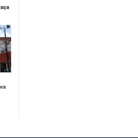
ança
ws