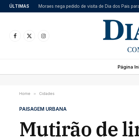
ÚLTIMAS
Moraes nega pedido de visita de Dia dos Pais par
Facebook
X
Instagram
(Twitter)
Página Ini
Home
»
Cidades
PAISAGEM URBANA
Mutirão de l