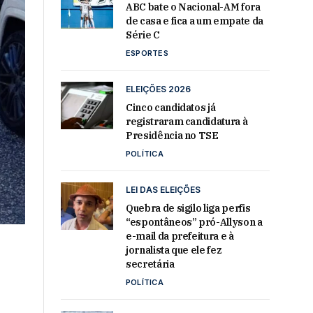
ABC bate o Nacional-AM fora
de casa e fica a um empate da
Série C
ESPORTES
ELEIÇÕES 2026
Cinco candidatos já
registraram candidatura à
Presidência no TSE
POLÍTICA
LEI DAS ELEIÇÕES
Quebra de sigilo liga perfis
“espontâneos” pró-Allyson a
e-mail da prefeitura e à
jornalista que ele fez
secretária
POLÍTICA