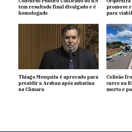
Concurso Público Unificado do RN
Orquestra
tem resultado final divulgado e é
promove re
homologado
para viabi
Thiago Mesquita é aprovado para
Colisão fr
presidir a Arsban após sabatina
carro na B
na Câmara
morto e pa