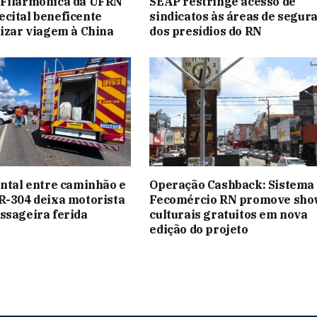
 Filarmônica da UFRN
SEAP restringe acesso de
cital beneficente
sindicatos às áreas de segur
lizar viagem à China
dos presídios do RN
ontal entre caminhão e
Operação Cashback: Sistema
R-304 deixa motorista
Fecomércio RN promove sho
ssageira ferida
culturais gratuitos em nova
edição do projeto